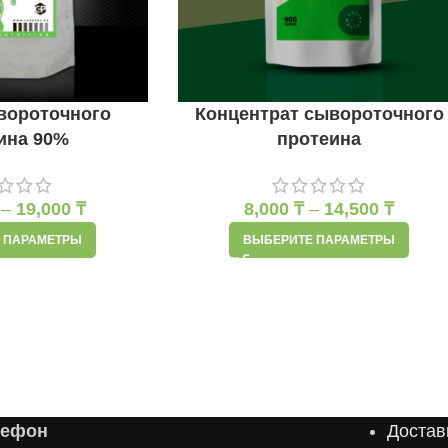
вороточного
Концентрат сывороточного
ина 90%
протеина
–
19,000
₸
8,000
₸
–
14,500
₸
 ПАРАМЕТРЫ
ВЫБЕРИТЕ ПАРАМЕТРЫ
лефон
Достав