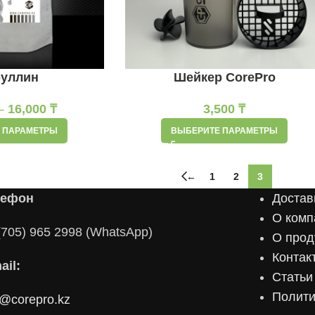
руллин
Шейкер CorePro
–
16,000
₸
3,500
₸
 ПАРАМЕТРЫ
ВЫБЕРИТЕ ПАРАМЕТРЫ
←
1
2
3
лефон
Достав
О комп
(705) 965 2998 (WhatsApp)
О прод
Контак
ail:
Статьи
Полити
o@corepro.kz