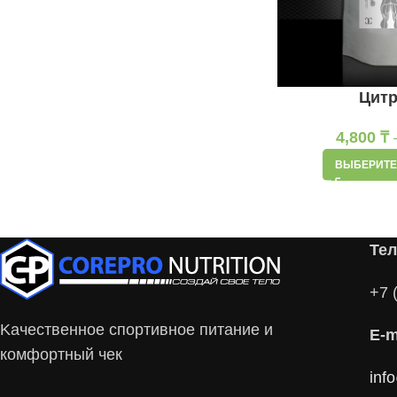
Цит
4,800
₸
ВЫБЕРИТЕ
Те
+7 
Kачественное спортивное питание и
E-m
комфортный чек
inf