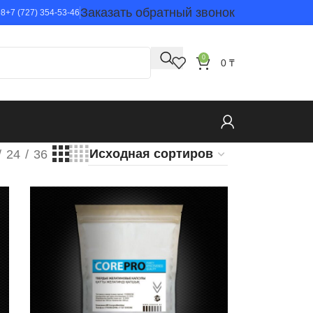
Заказать обратный звонок
98
+7 (727) 354-53-46
0
0
₸
24
36